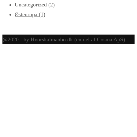
Uncategorized
(2)
Østeuropa
(1)
@2020 - by Hvorskalmanbo.dk (en del af Cosina ApS)