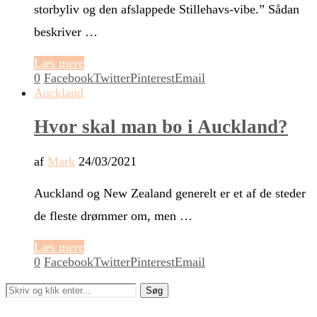
storbyliv og den afslappede Stillehavs-vibe.” Sådan
beskriver …
Læs mere
0
Facebook
Twitter
Pinterest
Email
Auckland
Hvor skal man bo i Auckland?
af
Mark
24/03/2021
Auckland og New Zealand generelt er et af de steder
de fleste drømmer om, men …
Læs mere
0
Facebook
Twitter
Pinterest
Email