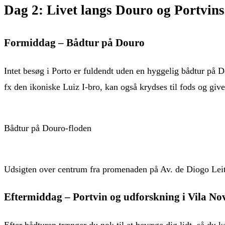
Dag 2: Livet langs Douro og Portvin
Formiddag – Bådtur på Douro
Intet besøg i Porto er fuldendt uden en hyggelig bådtur på 
fx den ikoniske Luiz I-bro, kan også krydses til fods og give
Bådtur på Douro-floden
Udsigten over centrum fra promenaden på Av. de Diogo Lei
Eftermiddag – Portvin og udforskning i Vila No
Efter bådturen trænger du nok til at bevæge dig lidt, så du