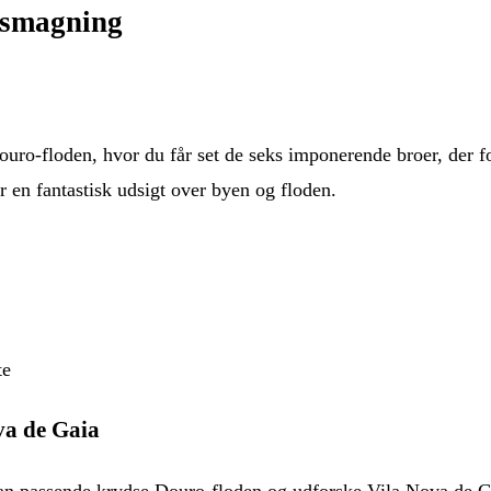
ssmagning
Douro-floden, hvor du får set de seks imponerende broer, der 
r en fantastisk udsigt over byen og floden.
te
va de Gaia
 kan passende krydse Douro-floden og udforske Vila Nova de G