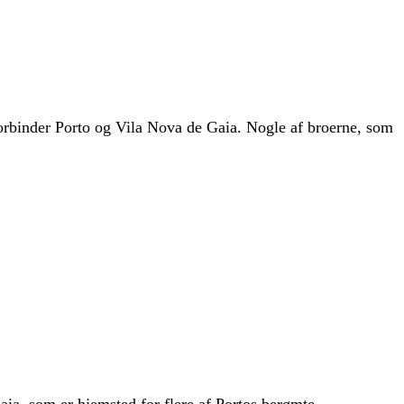
forbinder Porto og Vila Nova de Gaia. Nogle af broerne, som
aia, som er hjemsted for flere af Portos berømte