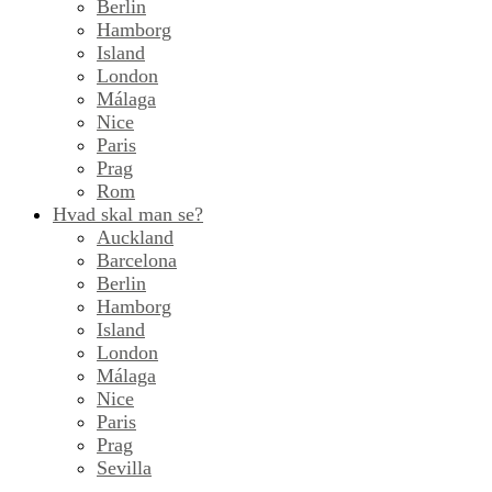
Berlin
Hamborg
Island
London
Málaga
Nice
Paris
Prag
Rom
Hvad skal man se?
Auckland
Barcelona
Berlin
Hamborg
Island
London
Málaga
Nice
Paris
Prag
Sevilla