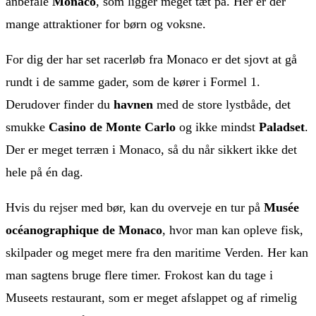
anbefale
Monaco
, som ligger meget tæt på. Her er der
mange attraktioner for børn og voksne.
For dig der har set racerløb fra Monaco er det sjovt at gå
rundt i de samme gader, som de kører i Formel 1.
Derudover finder du
havnen
med de store lystbåde, det
smukke
Casino de Monte Carlo
og ikke mindst
Paladset
.
Der er meget terræn i Monaco, så du når sikkert ikke det
hele på én dag.
Hvis du rejser med bør, kan du overveje en tur på
Musée
océanographique de Monaco
, hvor man kan opleve fisk,
skilpader og meget mere fra den maritime Verden. Her kan
man sagtens bruge flere timer. Frokost kan du tage i
Museets restaurant, som er meget afslappet og af rimelig